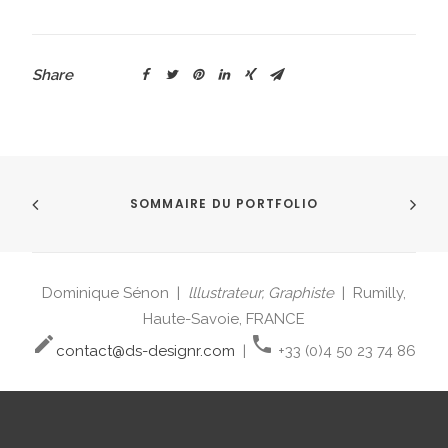
Share
SOMMAIRE DU PORTFOLIO
Dominique Sénon |
lllustrateur, Graphiste
| Rumilly,
Haute-Savoie, FRANCE
create
phone
contact@ds-designr.com
|
+33 (0)4 50 23 74 86